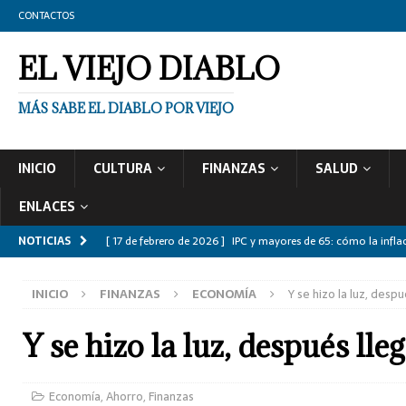
CONTACTOS
EL VIEJO DIABLO
MÁS SABE EL DIABLO POR VIEJO
INICIO
CULTURA
FINANZAS
SALUD
ENLACES
NOTICIAS
[ 17 de febrero de 2026 ]
IPC y mayores de 65: cómo la inflac
[ 2 de enero de 2026 ]
Auditorías políticas: ¿Como se audita
INICIO
FINANZAS
ECONOMÍA
Y se hizo la luz, despu
[ 19 de noviembre de 2025 ]
Productos financieros para may
CATEGORIZAR
Y se hizo la luz, después lleg
[ 16 de noviembre de 2025 ]
Democracia española: 8 verdad
[ 13 de noviembre de 2025 ]
10 Señales de Alarma de la Pé
Economía
,
Ahorro
,
Finanzas