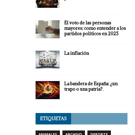
El voto de las personas
mayores: como entender a los
partidos políticos en 2025
La inflación
La bandera de España: ¿un
trapo o una patria?.
ETIQUETAS
ANIMALES
ARCHIVO
DEPORTE