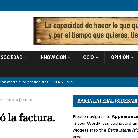
SOCIEDAD
INNOVACIÓN
OCIO
OPINIÓN
ión afecta a los pensionistas
PENSIONES
 la Caja B?
SIN CATEGORIZAR
és llegó la factura.
BARRA LATERAL (SIDEBAR)
ores de 60 años en 2025: cómo proteger tu ahorro de la inflación
SIN
ó la factura.
Please navigate to
Appearance
in your WordPress dashboard a
es incómodas sobre su deterioro
POLÍTICA
widgets into the
Barra lateral (si
rdida de Memoria: ¿Cuándo es Más que «Cosas de la Edad»?
SALUD
area.