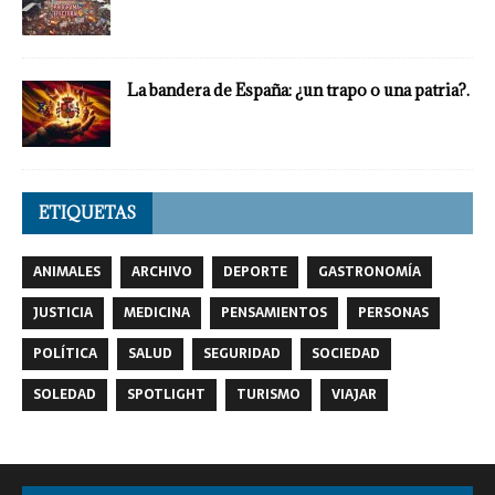
La bandera de España: ¿un trapo o una patria?.
ETIQUETAS
ANIMALES
ARCHIVO
DEPORTE
GASTRONOMÍA
JUSTICIA
MEDICINA
PENSAMIENTOS
PERSONAS
POLÍTICA
SALUD
SEGURIDAD
SOCIEDAD
SOLEDAD
SPOTLIGHT
TURISMO
VIAJAR